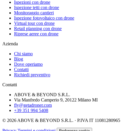
Ispezioni con drone
Ispezione tetti con drone
Monitoraggio cantieri
Ispezione fotovoltaico con drone
Virtual tour con drone
Retail planning con drone
Riprese aeree con drone
Azienda
Chi siamo
Blog
Dove operiamo
Contatti
Richiedi preventivo
Contatti
ABOVE & BEYOND S.R.L.
Via Manfredo Camperio 9, 20122 Milano MI
fly@getadroner.com
+39 351 994 5408
© 2026 ABOVE & BEYOND S.R.L. · P.IVA IT 11081280965
Privacy
Termini e condizioni
Preferenze cookie